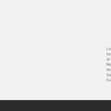
Lo
tu
at
Nu
te
Qui
Fu