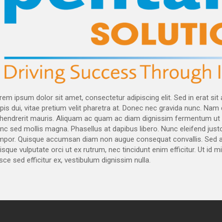
rem ipsum dolor sit amet, consectetur adipiscing elit. Sed in erat sit
rpis dui, vitae pretium velit pharetra at. Donec nec gravida nunc. Nam 
 hendrerit mauris. Aliquam ac quam ac diam dignissim fermentum ut eu
nc sed mollis magna. Phasellus at dapibus libero. Nunc eleifend justo 
mpor. Quisque accumsan diam non augue consequat convallis. Sed auc
sque vulputate orci ut ex rutrum, nec tincidunt enim efficitur. Ut id mi si
sce sed efficitur ex, vestibulum dignissim nulla.